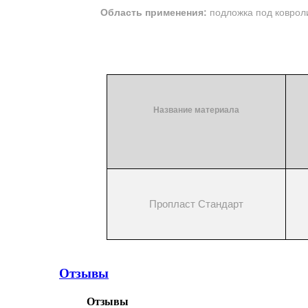
Область применения:
подложка под ковроли
Название материала
Пропласт Стандарт
Отзывы
Отзывы