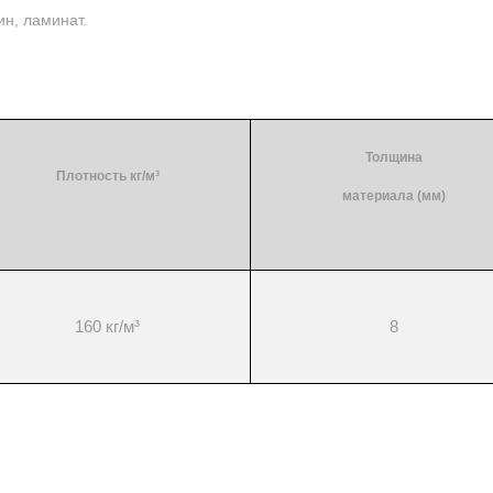
н, ламинат.
Толщина
Плотность кг/м³
материала (мм)
160
кг/м³
8