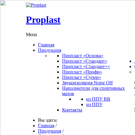
Proplast
Menu
Главная
Продукция
Пропласт «Основа»
Пропласт «Стандарт»
Пропласт «Стандарт+»
Пропласт «Профи»
Пропласт «Супер»
Звукоизоляция Noise Off
Наполнители для спортивных
матов
из ППУ ВВ
из ППУ
Контакты
Вы здесь:
Главная
/
Продукция
/