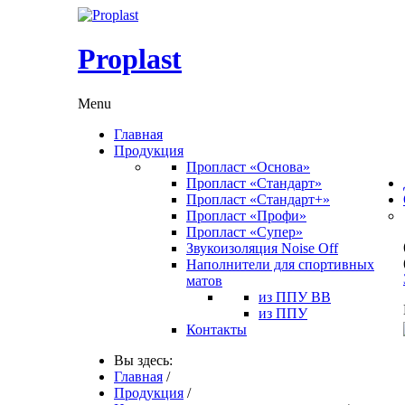
Proplast
Menu
Главная
Продукция
Пропласт «Основа»
Пропласт «Стандарт»
Пропласт «Стандарт+»
Пропласт «Профи»
Пропласт «Супер»
Звукоизоляция Noise Off
Наполнители для спортивных
матов
из ППУ ВВ
из ППУ
Контакты
Вы здесь:
Главная
/
Продукция
/