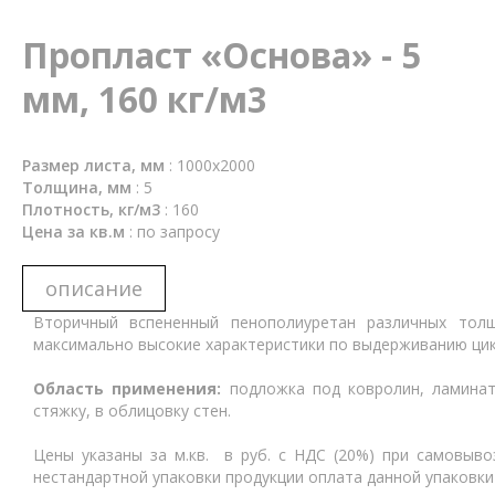
наполнители для спортивных матов
Пропласт «Основа» - 5
из ппу вв
мм, 160 кг/м3
из ппу
доставка
Размер листа, мм
:
1000x2000
Толщина, мм
:
5
Плотность, кг/м3
:
160
о компании
Цена за кв.м
:
по запросу
контакты
описание
Вторичный вспененный пенополиуретан различных толщ
максимально высокие характеристики по выдерживанию цикл
Область применения:
подложка под ковролин, ламинат
стяжку, в облицовку стен.
Цены указаны за м.кв. в руб. с НДС (20%) при самовывоз
нестандартной упаковки продукции оплата данной упаковк