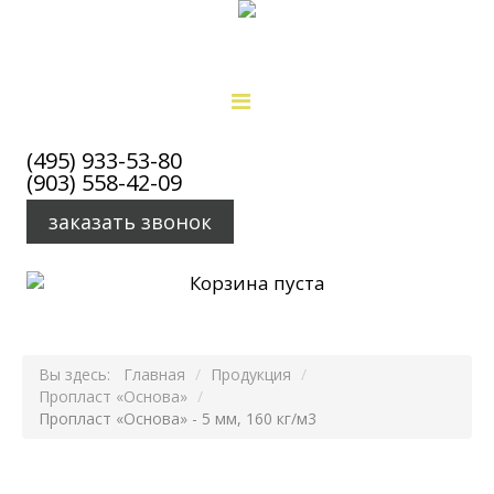
главная
(495) 933-53-80
(903) 558-42-09
продукция
заказать звонок
пропласт «основа»
Корзина пуста
пропласт «стандарт»
пропласт «стандарт+»
Вы здесь:
Главная
/
Продукция
/
пропласт «профи»
Пропласт «Основа»
/
Пропласт «Основа» - 5 мм, 160 кг/м3
пропласт «супер»
звукоизоляция noise off